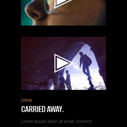
Reproductor
de
vídeo
crime
CARRIED AWAY.
Lorem ipsum dolor sit amet, consect